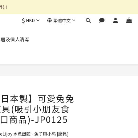
外)！
$
HKD
繁體中文
家居及個人清潔
 【日本製】可愛兔兔
具(吸引小朋友食
口商品)-JP0125
] deLijoy 水煮蛋籃 - 兔子與小熊 [廚具]