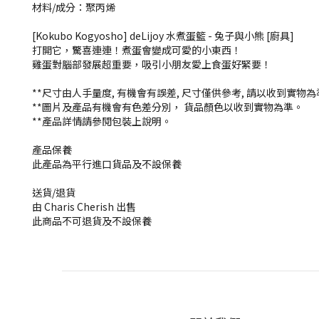
材料/成分：聚丙烯
[Kokubo Kogyosho] deLijoy 水煮蛋籃 - 兔子與小熊 [廚具]
打開它，驚喜連連！煮蛋會變成可愛的小東西！
雞蛋對腦部發展超重要，吸引小朋友愛上食蛋好緊要！
**尺寸由人手量度, 有機會有誤差, 尺寸僅供參考, 請以收到實物
**圖片及產品有機會有色差分別， 貨品顏色以收到實物為準。
**產品詳情請參閱包裝上說明。
產品保養
此產品為平行進口貨品及不設保養
送貨/退貨
由 Charis Cherish 出售
此商品不可退貨及不設保養