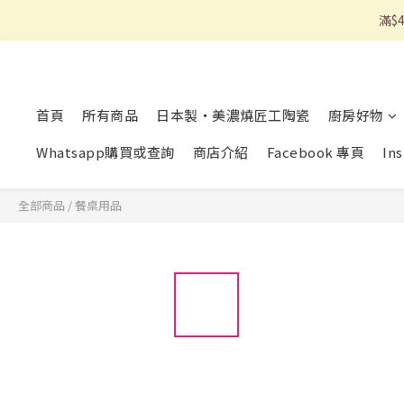
滿$
首頁
所有商品
日本製・美濃燒匠工陶瓷
廚房好物
Whatsapp購買或查詢
商店介紹
Facebook 專頁
In
全部商品
/
餐桌用品