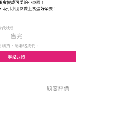
蛋會變成可愛的小東西！
，吸引小朋友愛上食蛋好緊要！
78.00
售完
想購買，請聯絡我們。
聯絡我們
顧客評價