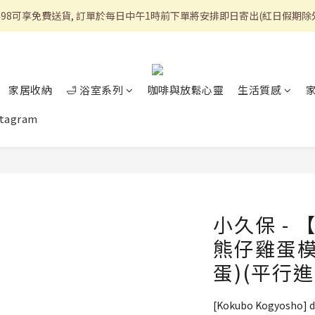
498可享免費送貨, 訂單於每日中午1時前下單將安排即日寄出(紅日假期除
家居收納
🛁 浴室系列
咖啡與放鬆心靈
生活質感
stagram
小久保 -
熊仔雞蛋模
蛋)(平行進
[Kokubo Kogyosho