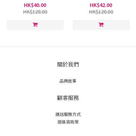
愛插畫風｜Charis Cherish–
進口貨品)–JP045
HK$40.00
HK$42.00
JP0120A
HK$128.00
HK$128.00
關於我們
品牌故事
顧客服務
運送服務方式
退換貨政策