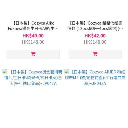
【日本製】Cozyca Aiko
【日本製】Cozyca 貓貓信紙連
Fukawa燙金生日卡A款/生日
信封 (12pcs信紙+4pcs信封)(平
卡/問候卡/節日卡/心意卡(平行
行進口商品)–JP044
HK$49.00
HK$42.00
進口貨品)– JP048A
HK$148.00
HK$148.00