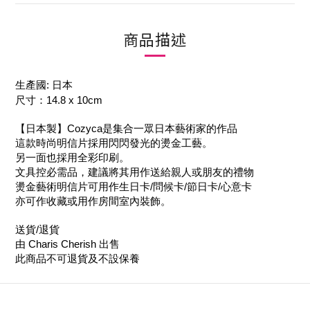
商品描述
生產國: 日本
尺寸：14.8 x 10cm
【日本製】Cozyca是集合一眾日本藝術家的作品
這款時尚明信片採用閃閃發光的燙金工藝。
另一面也採用全彩印刷。
文具控必需品，建議將其用作送給親人或朋友的禮物
燙金藝術明信片可用作生日卡/問候卡/節日卡/心意卡
亦可作收藏或用作房間室內裝飾。
送貨/退貨
由 Charis Cherish 出售
此商品不可退貨及不設保養