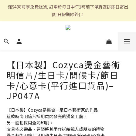
滿$498可享免費送貨, 訂單於每日中午1時前下單將安排即日寄出
(紅日假期除外)！
【日本製】Cozyca燙金藝術
明信片/生日卡/問候卡/節日
卡/心意卡(平行進口貨品)–
JP047A
【日本製】Cozyca是集合一眾日本藝術家的作品
這款時尚明信片採用閃閃發光的燙金工藝。
另一面也採用全彩印刷。
文具控必需品，建議將其用作送給親人或朋友的禮物
燙金藝術明信片可用作生日卡/問候卡/節日卡/心意卡