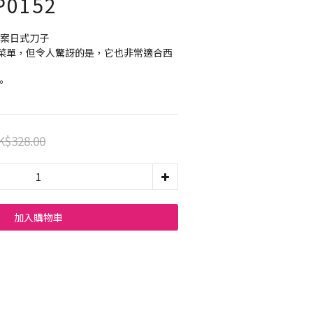
0152
擊圖案日式刀子
菜單，但令人驚訝的是，它也非常適合西
。
K$328.00
加入購物車