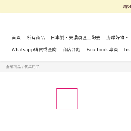
滿$
首頁
所有商品
日本製・美濃燒匠工陶瓷
廚房好物
Whatsapp購買或查詢
商店介紹
Facebook 專頁
In
全部商品
/
餐桌用品