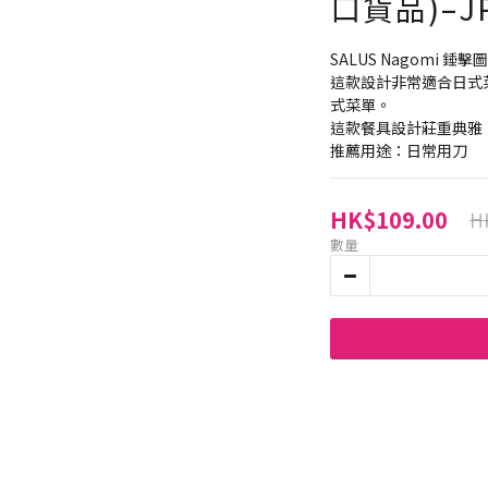
口貨品)–JP
SALUS Nagomi 錘
這款設計非常適合日式
式菜單。
這款餐具設計莊重典雅
推薦用途：日常用刀
HK$109.00
H
數量