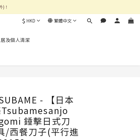
外)！
$
HKD
繁體中文
家居及個人清潔
 TSUBAME - 【日本
subamesanjo
agomi 錘擊日式刀
具/西餐刀子(平行進