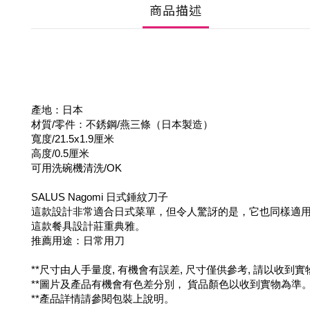
商品描述
產地：日本
材質/零件：不銹鋼/燕三條（日本製造）
寬度/21.5x1.9厘米
高度/0.5厘米
可用洗碗機清洗/OK
SALUS Nagomi 日式錘紋刀子
這款設計非常適合日式菜單，但令人驚訝的是，它也同樣適
這款餐具設計莊重典雅。
推薦用途：日常用刀
**尺寸由人手量度, 有機會有誤差, 尺寸僅供參考, 請以收到
**圖片及產品有機會有色差分別， 貨品顏色以收到實物為準
**產品詳情請參閱包裝上說明。