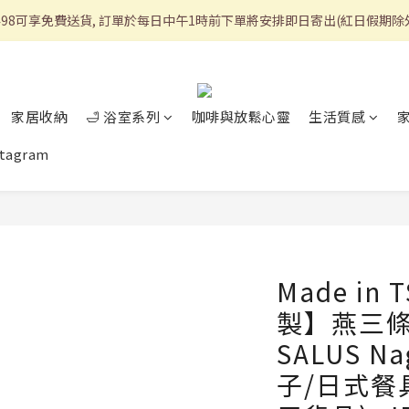
498可享免費送貨, 訂單於每日中午1時前下單將安排即日寄出(紅日假期除
家居收納
🛁 浴室系列
咖啡與放鬆心靈
生活質感
stagram
Made in
製】燕三條T
SALUS N
子/日式餐