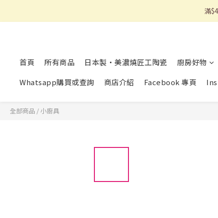
滿$
首頁
所有商品
日本製・美濃燒匠工陶瓷
廚房好物
Whatsapp購買或查詢
商店介紹
Facebook 專頁
In
全部商品
/
小廚具