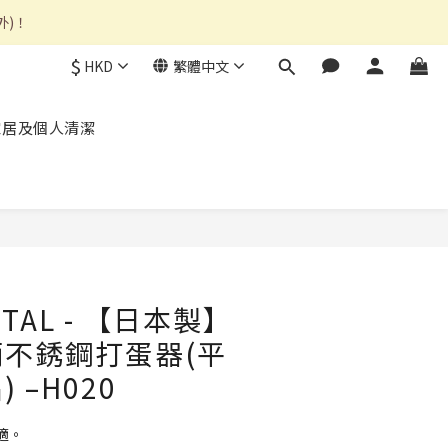
外)！
$
HKD
繁體中文
家居及個人清潔
ETAL - 【日本製】
不銹鋼打蛋器(平
 –H020
適。