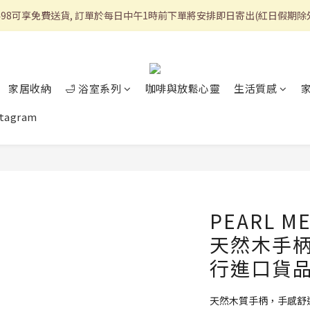
498可享免費送貨, 訂單於每日中午1時前下單將安排即日寄出(紅日假期除
家居收納
🛁 浴室系列
咖啡與放鬆心靈
生活質感
stagram
PEARL M
天然木手柄
行進口貨品)
天然木質手柄，手感舒