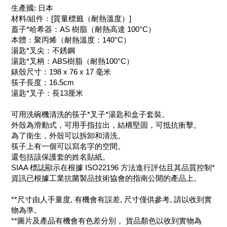
生產國: 日本
材料/組件：[質量標籤（耐熱溫度）]
蓋子*哈希器：AS 樹脂（耐熱高達 100°C）
本體：聚丙烯（耐熱溫度：140°C）
湯匙*叉尖：不銹鋼
湯匙*叉柄：ABS樹脂（耐熱100°C）
錶殼尺寸：198 x 76 x 17 毫米
筷子長度：16.5cm
湯匙*叉子：長13厘米
可用洗碗機清洗的筷子*叉子*湯匙和盒子套裝。
外殼為滑動式，可用手指拉出，結構堅固，可抵抗衝擊。
為了衛生，外殼可以拆卸和清洗。
筷子上有一個可以寫名字的空間。
還包括該保護套的姓名貼紙。
SIAA 標誌顯示在根據 ISO22196 方法進行評估且其品質控制*
資訊已根據工業抗菌製品技術協會的指南公開的產品上。
**尺寸由人手量度, 有機會有誤差, 尺寸僅供參考, 請以收到實
物為準。
**圖片及產品有機會有色差分別， 貨品顏色以收到實物為