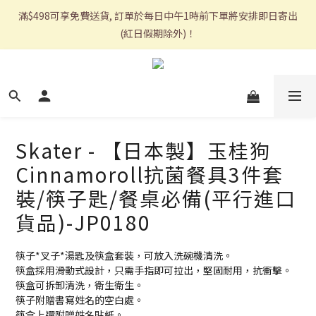
滿$498可享免費送貨, 訂單於每日中午1時前下單將安排即日寄出
(紅日假期除外)！
Skater - 【日本製】玉桂狗
Cinnamoroll抗菌餐具3件套
裝/筷子匙/餐桌必備(平行進口
貨品)-JP0180
筷子*叉子*湯匙及筷盒套裝，可放入洗碗機清洗。
筷盒採用滑動式設計，只需手指即可拉出，堅固耐用，抗衝擊。
筷盒可拆卸清洗，衛生衛生。
筷子附贈書寫姓名的空白處。
筷盒上還附贈姓名貼紙。