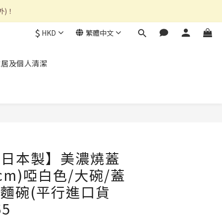
外)！
$
HKD
繁體中文
家居及個人清潔
 【日本製】美濃燒蓋
8cm)啞白色/大碗/蓋
湯麵碗(平行進口貨
65