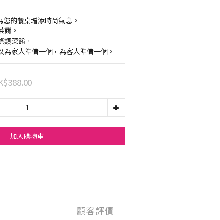
線，為您的餐桌增添時尚氣息。
菜餚。
條類菜餚。
以為家人準備一個，為客人準備一個。
K$388.00
加入購物車
顧客評價