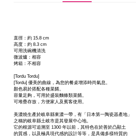
直徑：約 15.8 cm
高度：約 8.3 cm
可用洗碗機清洗
微波爐：相容
烤箱：不相容
[Tordu Tordu]
[Tordu] 優美的曲線，為您的餐桌增添時尚氣息。
顏色易於搭配各種菜餚。
容量足夠，可用於盛裝麵條類菜餚。
可堆疊存放，方便家人及賓客使用。
美濃燒生產於岐阜縣東濃一帶，有「日本第一陶瓷器產地」
之稱的岐阜縣土岐市是其發展中心地。
它的根源可追溯至 1300 年以前，其特色在於善於凸顯土
的質感，以及極具現代感的設計等等，是具備多樣特質的