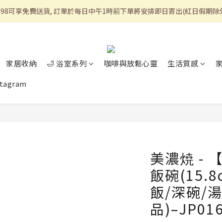
498可享免費送貨, 訂單於每日中午1時前下單將安排即日寄出(紅日假期除
家居收納
🛁 浴室系列
咖啡與放鬆心靈
生活質感
stagram
美濃焼 -
飯碗(15.
飯/深碗/
品)–JP01