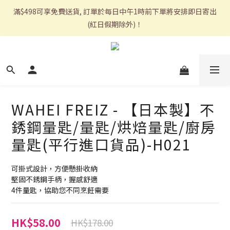
滿$498可享免費送貨, 訂單於每日中午1時前下單將安排即日寄出
(紅日假期除外)！
WAHEI FREIZ - 【日本製】不
銹鋼量匙/量匙/烘焙量匙/廚房
量匙(平行進口貨品)-H021
可掛式設計，方便懸掛收納
堅固不銹鋼手柄，握感舒適
4件量匙，協助您不同烹飪需要
HK$58.00
HK$178.00