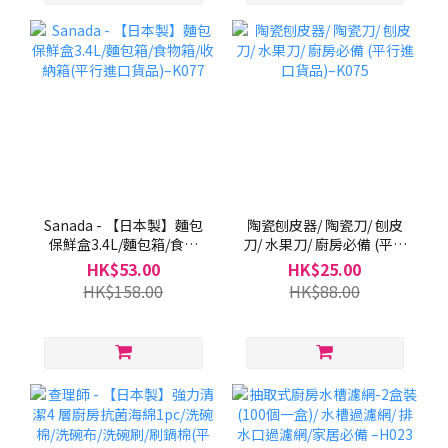
Sanada - 【日本製】麵包
陶瓷刨皮器/ 陶瓷刀/ 刨皮
保鮮盒3.4L/麵包箱/食物
刀/ 水果刀/ 廚房必備 (平行
箱/收納箱(平行進口貨品)–
進口貨品)–K075
HK$53.00
HK$25.00
K077
HK$158.00
HK$88.00