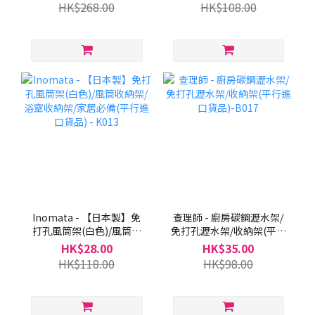
烘焙耐高溫燒烤夾/沙律夾/
HK$268.00
HK$108.00
野餐夾 –K027M
Inomata - 【日本製】免
查理師 - 廚房碳鋼瀝水架/
打孔風筒架(白色)/風筒收
免打孔瀝水架/收納架(平行
納架/浴窒收納架/家居必備
進口貨品)-B017
HK$28.00
HK$35.00
(平行進口貨品) - K013
HK$118.00
HK$98.00