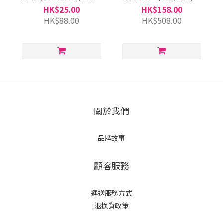
節器/按人數分量器–K019
連蓋/明火加熱容器/焗爐烤
HK$25.00
HK$158.00
盤/微波爐加熱容器(平行進
HK$88.00
HK$508.00
口貨品) –T018
關於我們
品牌故事
顧客服務
運送服務方式
退換貨政策