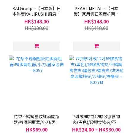
KAI Group - 【日本製】日
PEARL METAL - 【日本
本熱賣KAIJIRUSHI 廚房磨
製】家用雲石圖案抗菌砧
刀器(平行進口貨品)–
板36*21cm/日本砧板/膠
HK$148.00
HK$148.00
JP091
砧板/抗菌砧板(平行進口貨
HK$338.00
HK$418.00
品)–JPK078
花梨不銹鋼壓紋紅酒開瓶
7吋或9吋或12吋矽膠食物
器/啤酒開瓶器/小刀/居家
夾(黑色)/矽膠食物夾/不銹
必備 –K057
鋼食物夾/麵包夾/煮食夾/
HK$69.00
HK$24.00 ~ HK$30.00