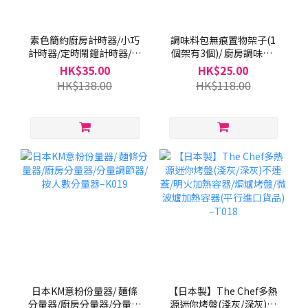
素色簡約廚房計時器/小巧
調味料包無痕置物架子(1
計時器/定時鬧鐘計時器/雪
個架有3個)/ 廚房調味袋/
櫃計時器/烘焙計時器/磁石
夾架子/ 廚房必備(平行進
HK$35.00
HK$25.00
計時器/磁鐵計時器/有支架
口貨品)–S052
HK$138.00
HK$118.00
計時器 –K030
日本KM意粉份量器/ 麵條
【日本製】The Chef多熱
分量器/廚房分量器/分量調
源迷你烤盤(淺灰/深灰)不