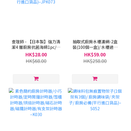
查理師 - 【日本製】強力清
抽取式廚房水槽濾網-2盒
潔4 層廚房抗菌海綿1pc/洗
裝(100個一盒)/ 水槽過濾
碗棉/洗碗布/洗碗刷/刷鍋
網/ 排水口過濾網/家居必
HK$28.00
HK$59.00
棉(平行進口貨品)–JPK073
備 –H023
HK$68.00
HK$258.00