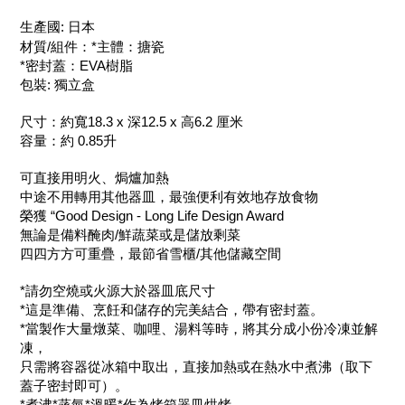
生產國: 日本
材質/組件：*主體：搪瓷
*密封蓋：EVA樹脂
包裝: 獨立盒
尺寸：約寬18.3 x 深12.5 x 高6.2 厘米
容量：約 0.85升
可直接用明火、焗爐加熱
中途不用轉用其他器皿，最強便利有效地存放食物
榮獲 “Good Design - Long Life Design Award
無論是備料醃肉/鮮蔬菜或是儲放剩菜
四四方方可重疊，最節省雪櫃/其他儲藏空間
*請勿空燒或火源大於器皿底尺寸
*這是準備、烹飪和儲存的完美結合，帶有密封蓋。
*當製作大量燉菜、咖哩、湯料等時，將其分成小份冷凍並解
凍，
只需將容器從冰箱中取出，直接加熱或在熱水中煮沸（取下
蓋子密封即可）。
*煮沸*蒸氣*溫暖*作為烤箱器皿烘烤。