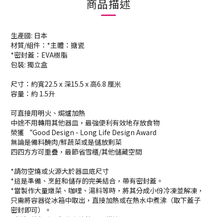
商品描述
生產國: 日本
材質/組件：*主體：搪瓷
*密封蓋：EVA樹脂
包裝: 獨立盒
尺寸：約寬22.5 x 深15.5 x 高6.8 厘米
容量：約 1.5升
可直接用明火、焗爐加熱
中途不用轉用其他器皿，最強便利有效地存放食物
榮獲 “Good Design - Long Life Design Award
無論是備料醃肉/鮮蔬菜或是儲放剩菜
四四方方可重疊，最節省雪櫃/其他儲藏空間
*請勿空燒或火源大於器皿底尺寸
*這是準備、烹飪和儲存的完美結合，帶有密封蓋。
*當製作大量燉菜、咖哩、湯料等時，將其分成小份冷凍並解凍，
只需將容器從冰箱中取出，直接加熱或在熱水中煮沸（取下蓋子
密封即可）。