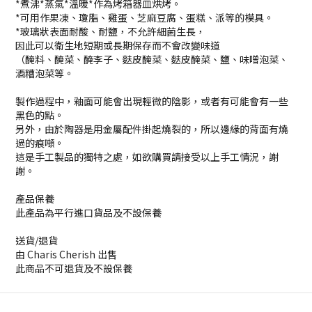
*煮沸*蒸氣*溫暖*作為烤箱器皿烘烤。
*可用作果凍、瓊脂、雞蛋、芝麻豆腐、蛋糕、派等的模具。
*玻璃狀表面耐酸、耐鹽，不允許細菌生長，
因此可以衛生地短期或長期保存而不會改變味道
（醃料、醃菜、醃李子、麩皮醃菜、麩皮醃菜、鹽、味噌泡菜、
酒糟泡菜等。
製作過程中，釉面可能會出現輕微的陰影，或者有可能會有一些
黑色的點。
另外，由於陶器是用金屬配件掛起燒裂的，所以邊緣的背面有燒
過的痕噸。
這是手工製品的獨特之處，如欲購買請接受以上手工情況，謝
謝。
產品保養
此產品為平行進口貨品及不設保養
送貨/退貨
由 Charis Cherish 出售
此商品不可退貨及不設保養