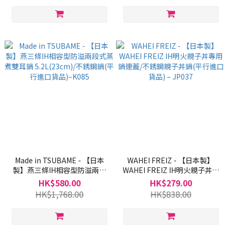
400blk
Made in TSUBAME - 【日本
WAHEI FREIZ - 【日本製】
製】燕三條IH相容型防溢兩段
WAHEI FREIZ IH明火親子丼專
式蒸煮雙耳鍋 5.2L(23cm)/不銹
用鍋連蓋/不銹鋼親子丼鍋(平行
HK$580.00
HK$279.00
鋼鍋(平行進口貨品)–K085
進口貨品) – JP037
HK$1,768.00
HK$838.00