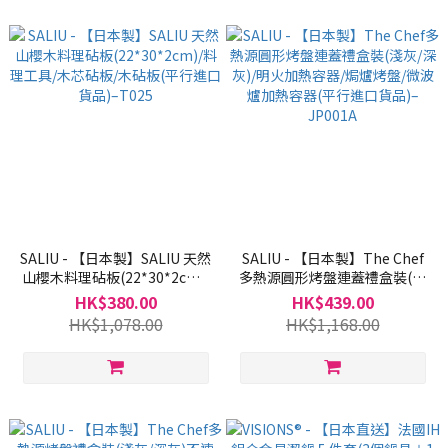
SALIU - 【日本製】SALIU 天然
SALIU - 【日本製】The Chef
山櫻木料理砧板(22*30*2cm)/
多熱源圓形烤盤連蓋禮盒裝(淺
料理工具/木芯砧板/木砧板(平
灰/深灰)/明火加熱容器/焗爐烤
HK$380.00
HK$439.00
行進口貨品)–T025
盤/微波爐加熱容器(平行進口貨
HK$1,078.00
HK$1,168.00
品)–JP001A