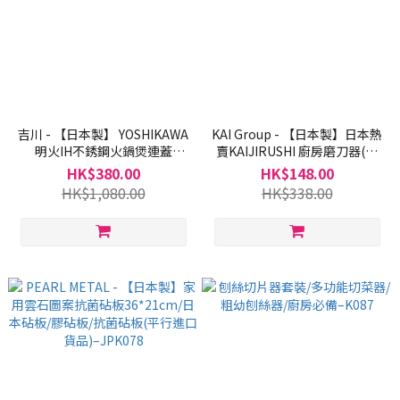
吉川 - 【日本製】 YOSHIKAWA
KAI Group - 【日本製】日本熱
明火IH不銹鋼火鍋煲連蓋
賣KAIJIRUSHI 廚房磨刀器(平
26cm/明火鍋/IH鍋/打邊爐(平
行進口貨品)–JP091
HK$380.00
HK$148.00
行進口貨品)-JP082-26
HK$1,080.00
HK$338.00