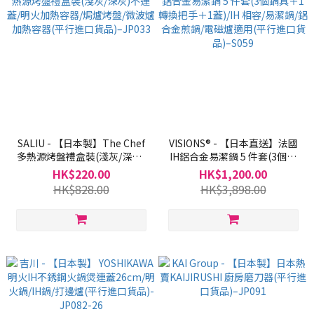
SALIU - 【日本製】The Chef
VISIONS® - 【日本直送】法國
多熱源烤盤禮盒裝(淺灰/深灰)
IH鋁合金易潔鍋 5 件套(3個鍋
不連蓋/明火加熱容器/焗爐烤
具＋1轉換把手＋1蓋)/IH 相容/
HK$220.00
HK$1,200.00
盤/微波爐加熱容器(平行進口貨
易潔鍋/鋁合金煎鍋/電磁爐適用
HK$828.00
HK$3,898.00
品)–JP033
(平行進口貨品)–S059