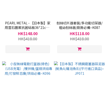
PEARL METAL - 【日本製】家
刨絲切片器套裝/多功能切菜器/
用雲石圖案抗菌砧板36*21cm/
粗幼刨絲器/廚房必備–K087
日本砧板/膠砧板/抗菌砧板(平
HK$148.00
HK$118.00
行進口貨品)–JPK078
HK$418.00
HK$418.00