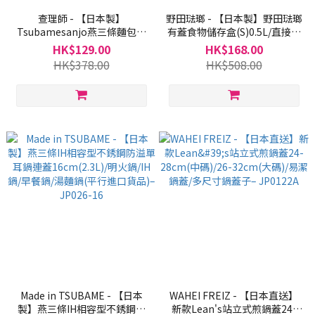
查理師 - 【日本製】
野田琺瑯 - 【日本製】野田琺瑯
Tsubamesanjo燕三條麵包刀
有蓋食物儲存盒(S)0.5L/直接明
(平行進口貨品)–JP028
火/焗爐/雪櫃儲存(平行進口貨
HK$129.00
HK$168.00
品)– JP0174
HK$378.00
HK$508.00
Made in TSUBAME - 【日本
WAHEI FREIZ - 【日本直送】
製】燕三條IH相容型不銹鋼防
新款Lean's站立式煎鍋蓋24-