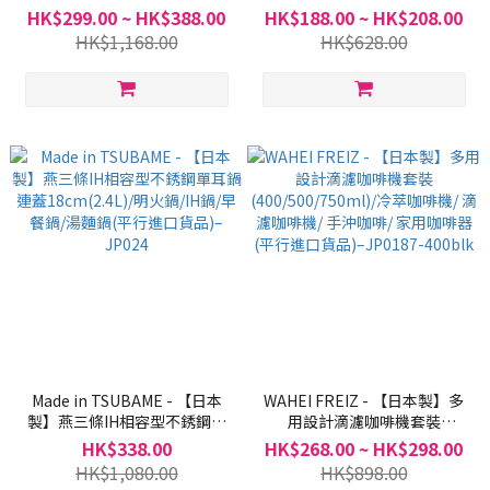
溢單耳鍋連蓋16cm(2.3L)/明火
28cm(中碼)/26-32cm(大碼)/
HK$299.00 ~ HK$388.00
HK$188.00 ~ HK$208.00
鍋/IH鍋/早餐鍋/湯麵鍋(平行進
易潔鍋蓋/多尺寸鍋蓋子–
HK$1,168.00
HK$628.00
口貨品)–JP026-16
JP0122A
Made in TSUBAME - 【日本
WAHEI FREIZ - 【日本製】多
製】燕三條IH相容型不銹鋼單
用設計滴濾咖啡機套裝
耳鍋連蓋18cm(2.4L)/明火
(400/500/750ml)/冷萃咖啡機/
HK$338.00
HK$268.00 ~ HK$298.00
鍋/IH鍋/早餐鍋/湯麵鍋(平行進
滴濾咖啡機/ 手沖咖啡/ 家用咖
HK$1,080.00
HK$898.00
口貨品)–JP024
啡器(平行進口貨品)–JP0187-