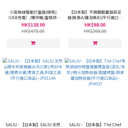
小型無線電動打蛋器(綠色)
【日本製】不銹鋼磨薑器蒜泥
（USB充電）/攪拌機/蛋糕烘焙
器(魷魚A/雞泡魚B)(平行進口貨
專用/打發鮮忌廉/烘焙必備–
品)–JP071
HK$138.00
HK$98.00
K096
HK$478.00
HK$268.00
SALIU - 【日本製】SALIU 天然
SALIU - 【日本製】The Chef